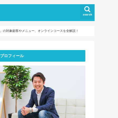
search
gy」の対象顧客やメニュー、オンラインコースを全解説！
プロフィール