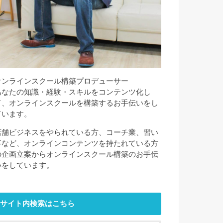
オンラインスクール構築プロデューサー
あなたの知識・経験・スキルをコンテンツ化し
て、オンラインスクールを構築するお手伝いをし
ています。
店舗ビジネスをやられている方、コーチ業、習い
事など、オンラインコンテンツを持たれている方
の企画立案からオンラインスクール構築のお手伝
いをしています。
サイト内検索はこちら