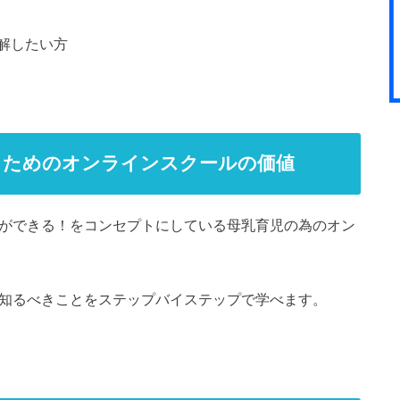
解したい方
るためのオンラインスクールの価値
とができる！をコンセプトにしている母乳育児の為のオン
て知るべきことをステップバイステップで学べます。