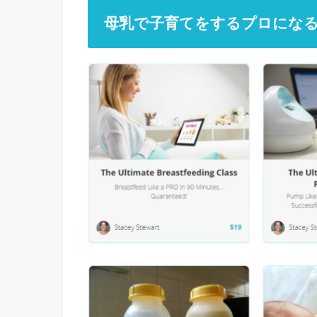
母乳で子育てをするプロにな