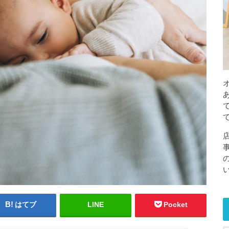
はてブ
LINE
Pocket