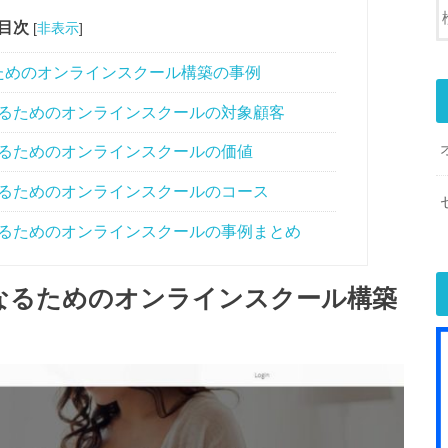
目次
[
非表示
]
ためのオンラインスクール構築の事例
るためのオンラインスクールの対象顧客
るためのオンラインスクールの価値
るためのオンラインスクールのコース
るためのオンラインスクールの事例まとめ
なるためのオンラインスクール構築