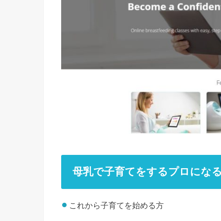
母乳で子育てをするプロにな
これから子育てを始める方