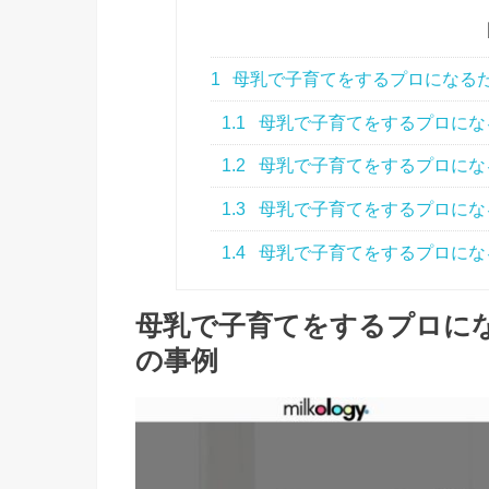
1
母乳で子育てをするプロになる
1.1
母乳で子育てをするプロにな
1.2
母乳で子育てをするプロにな
1.3
母乳で子育てをするプロにな
1.4
母乳で子育てをするプロにな
母乳で子育てをするプロに
の事例