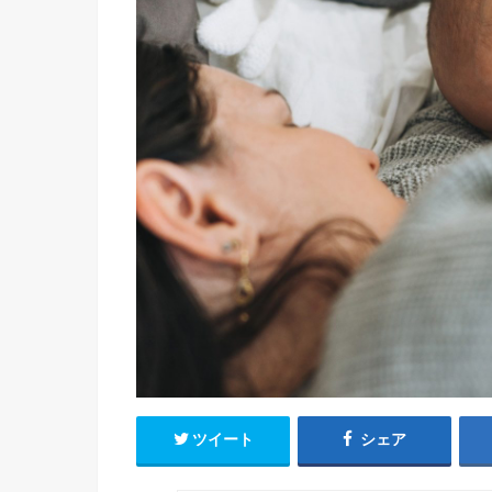
ツイート
シェア