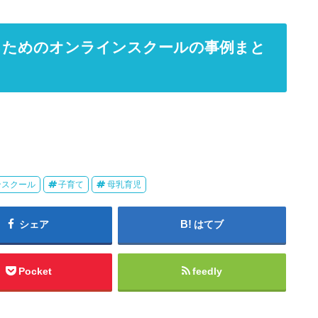
るためのオンラインスクールの事例まと
ンスクール
子育て
母乳育児
シェア
はてブ
Pocket
feedly