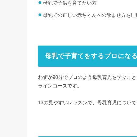
母乳で子供を育てたい方
母乳での正しい赤ちゃんへの飲ませ方を理
母乳で子育てをするプロにな
わずか90分でプロのよう母乳育児を学ぶこ
ラインコースです。
13の見やすいレッスンで、母乳育児につい